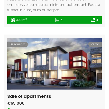
omnium, vel cu mucius minimum abhorreant. Facete
fuisset in eum, eum cu scripta.
2
300 m
5
4
Descuento
Venta
Sale of apartments
€65.000