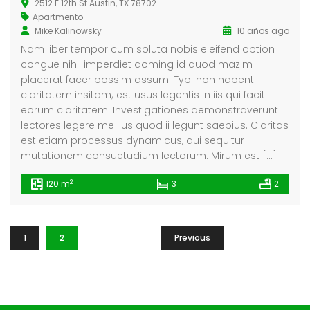
2512 E 12th St Austin, TX 78702
Apartmento
Mike Kalinowsky
10 años ago
Nam liber tempor cum soluta nobis eleifend option
congue nihil imperdiet doming id quod mazim
placerat facer possim assum. Typi non habent
claritatem insitam; est usus legentis in iis qui facit
eorum claritatem. Investigationes demonstraverunt
lectores legere me lius quod ii legunt saepius. Claritas
est etiam processus dynamicus, qui sequitur
mutationem consuetudium lectorum. Mirum est […]
2
120 m
3
2
1
2
Previous