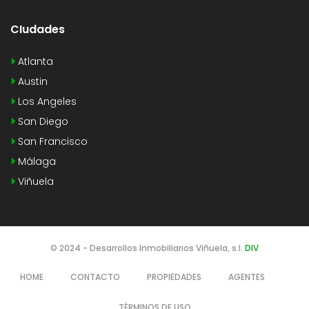
CIudades
Atlanta
Austin
Los Angeles
San Diego
San Francisco
Málaga
Viñuela
© 2024 - Desarrollos Inmobiliarios Viñuela, s.l.
DIV
HOME
CONTACTO
PROPIEDADES
AGENTES
TÉRMINOS DE USO