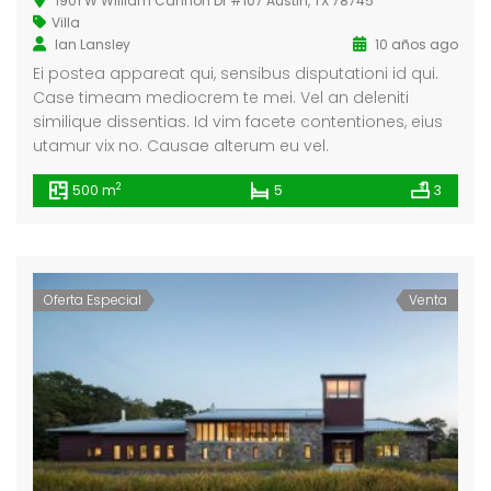
1901 W William Cannon Dr #107 Austin, TX 78745
Villa
Ian Lansley
10 años ago
Ei postea appareat qui, sensibus disputationi id qui.
a La Maroma
Single House Near, Los Angeles
Case timeam mediocrem te mei. Vel an deleniti
0.000
€3 K
€299
similique dissentias. Id vim facete contentiones, eius
/ Month
utamur vix no. Causae alterum eu vel.
88327318128621, -4.184377661723349
1911 Sunset Blvd Los Angeles, CA 90026
Tribu
2
500 m
5
3
Oferta Especial
Venta