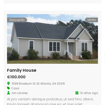
Descuento
Venta
Family House
€100.000
1598 Braeburn Dr SE Atlanta, GA 30316
Casa
Ian Lansley
10 años ago
At pro veniam denique probatus, ut sed hinc altera.
Paulo laoreet atomorum mei ea, et mei solet