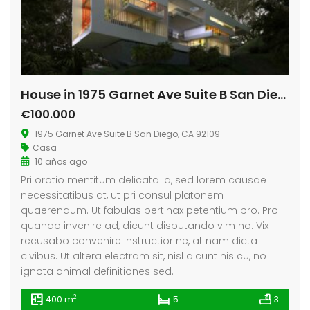
House in 1975 Garnet Ave Suite B San Diego
€100.000
1975 Garnet Ave Suite B San Diego, CA 92109
Casa
10 años ago
Pri oratio mentitum delicata id, sed lorem causae
necessitatibus at, ut pri consul platonem
quaerendum. Ut fabulas pertinax petentium pro. Pro
quando invenire ad, dicunt disputando vim no. Vix
recusabo convenire instructior ne, at nam dicta
civibus. Ut altera electram sit, nisl dicunt his cu, no
ignota animal definitiones sed.
2
400 m
5
3