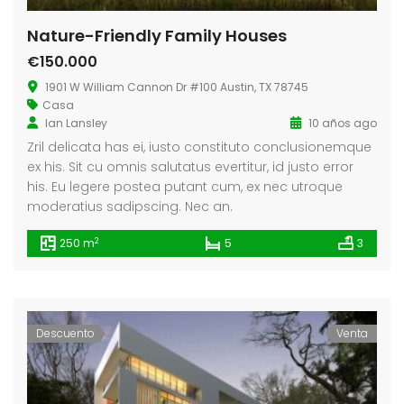
Nature-Friendly Family Houses
€150.000
1901 W William Cannon Dr #100 Austin, TX 78745
Casa
Ian Lansley
10 años ago
Zril delicata has ei, iusto constituto conclusionemque
ex his. Sit cu omnis salutatus evertitur, id justo error
his. Eu legere postea putant cum, ex nec utroque
moderatius sadipscing. Nec an.
2
250 m
5
3
Descuento
Venta