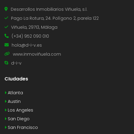
Desarrollos Inmobiliarios Viñuela, s.l.
Pago La Rotura, 24. Polígono 2, parela 122
Viñuela, 29713, Málaga
(+34) 952 090 010
hola@d-i-v.es
www.inmoviñuela.com
d-i-v
CIudades
Atlanta
Austin
Los Angeles
San Diego
San Francisco