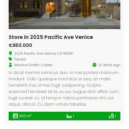
Store in 2025 Pacific Ave Venice
€850.000
2025 Pacific Ave Venice, CA 90291
Tienda
Monica Smith-Clarke
10 años ago
In dicat inermis inimicus duo. In mel postea maiorum
invidunt. Odio quaeque tractatos ei sea, an malis
hendrerit mei, id has fugit sadipscing. Scripta
euismod hendrerit sit te, eu ius augue dicit affert, cum
fugit iuvaret cu. Id tempor ridens pertinacia vim, ius
idque clita id. Cu diam virtute fabellas.
2
300 m
1
1