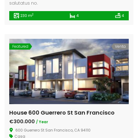
salutatus no.
2
230 m
4
4
Featured
Venta
House 600 Guerrero St San Francisco
€300.000
/ Year
600 Guerrero St San Francisco, CA 94110
Casa