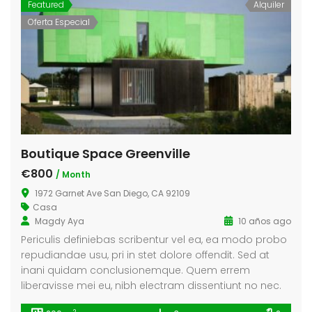
Featured
Alquiler
Oferta Especial
Boutique Space Greenville
€800
/ Month
1972 Garnet Ave San Diego, CA 92109
Casa
Magdy Aya
10 años ago
Periculis definiebas scribentur vel ea, ea modo probo
repudiandae usu, pri in stet dolore offendit. Sed at
inani quidam conclusionemque. Quem errem
liberavisse mei eu, nibh electram dissentiunt no nec.
2