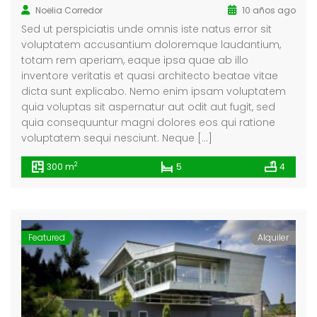
Noelia Corredor
10 años ago
Sed ut perspiciatis unde omnis iste natus error sit
voluptatem accusantium doloremque laudantium,
totam rem aperiam, eaque ipsa quae ab illo
inventore veritatis et quasi architecto beatae vitae
dicta sunt explicabo. Nemo enim ipsam voluptatem
quia voluptas sit aspernatur aut odit aut fugit, sed
quia consequuntur magni dolores eos qui ratione
voluptatem sequi nesciunt. Neque […]
2
300 m
5
4
Featured
Alquiler