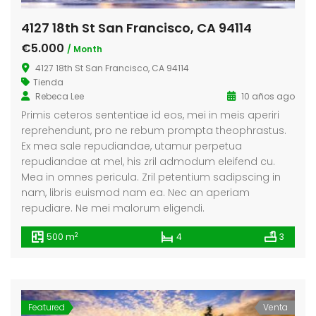
4127 18th St San Francisco, CA 94114
€5.000
/ Month
4127 18th St San Francisco, CA 94114
Tienda
Rebeca Lee
10 años ago
Primis ceteros sententiae id eos, mei in meis aperiri
reprehendunt, pro ne rebum prompta theophrastus.
Ex mea sale repudiandae, utamur perpetua
repudiandae at mel, his zril admodum eleifend cu.
Mea in omnes pericula. Zril petentium sadipscing in
nam, libris euismod nam ea. Nec an aperiam
repudiare. Ne mei malorum eligendi.
2
500 m
4
3
Featured
Venta