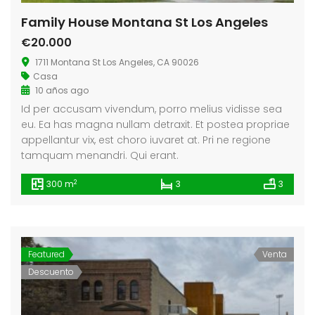
Family House Montana St Los Angeles
€20.000
1711 Montana St Los Angeles, CA 90026
Casa
10 años ago
Id per accusam vivendum, porro melius vidisse sea
eu. Ea has magna nullam detraxit. Et postea propriae
appellantur vix, est choro iuvaret at. Pri ne regione
tamquam menandri. Qui erant.
2
300 m
3
3
Featured
Venta
Descuento