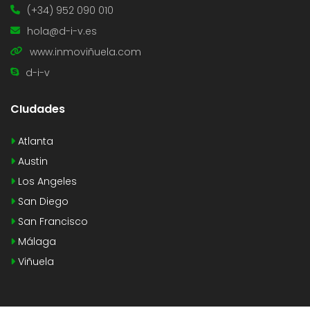
(+34) 952 090 010
hola@d-i-v.es
www.inmoviñuela.com
d-i-v
CIudades
Atlanta
Austin
Los Angeles
San Diego
San Francisco
Málaga
Viñuela