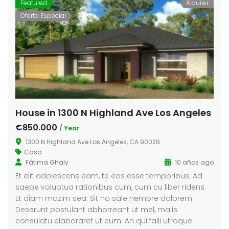
Featured
Alquiler
Oferta Especial
House in 1300 N Highland Ave Los Angeles
€850.000
/ Year
1300 N Highland Ave Los Angeles, CA 90028
Casa
Fátima Ghaly
10 años ago
Et elit adolescens eam, te eos esse temporibus. Ad
saepe voluptua rationibus cum, cum cu liber ridens.
Et diam mazim sea. Sit no sale nemore dolorem.
Deserunt postulant abhorreant ut mel, malis
consulatu elaboraret ut eum. An qui falli utroque.