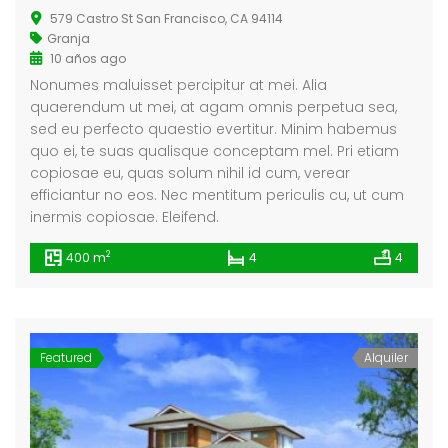
579 Castro St San Francisco, CA 94114
Granja
10 años ago
Nonumes maluisset percipitur at mei. Alia
quaerendum ut mei, at agam omnis perpetua sea,
sed eu perfecto quaestio evertitur. Minim habemus
quo ei, te suas qualisque conceptam mel. Pri etiam
copiosae eu, quas solum nihil id cum, verear
efficiantur no eos. Nec mentitum periculis cu, ut cum
inermis copiosae. Eleifend.
2
400 m
4
4
Featured
Alquiler