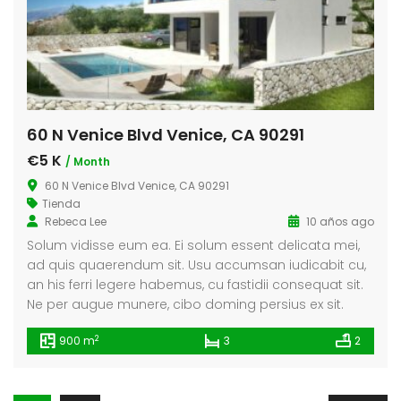
60 N Venice Blvd Venice, CA 90291
€5 K
/ Month
60 N Venice Blvd Venice, CA 90291
Tienda
Rebeca Lee
10 años ago
Solum vidisse eum ea. Ei solum essent delicata mei,
ad quis quaerendum sit. Usu accumsan iudicabit cu,
an his ferri legere habemus, cu fastidii consequat sit.
Ne per augue munere, cibo doming persius ex sit.
2
900 m
3
2