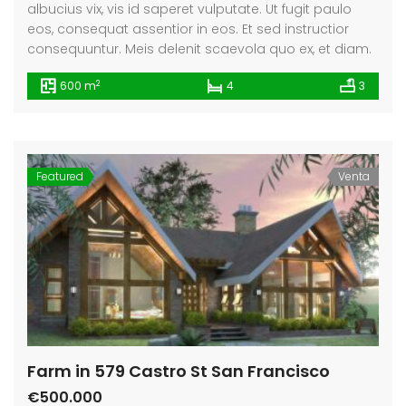
albucius vix, vis id saperet vulputate. Ut fugit paulo
eos, consequat assentior in eos. Et sed instructior
consequuntur. Meis delenit scaevola quo ex, et diam.
2
600 m
4
3
Featured
Venta
Farm in 579 Castro St San Francisco
€500.000