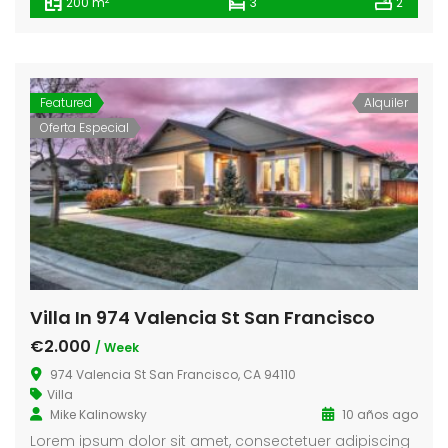
200 m
3
2
Featured
Alquiler
Oferta Especial
Villa In 974 Valencia St San Francisco
€2.000
/ Week
974 Valencia St San Francisco, CA 94110
Villa
Mike Kalinowsky
10 años ago
Lorem ipsum dolor sit amet, consectetuer adipiscing