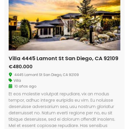
Villa 4445 Lamont St San Diego, CA 92109
€480.000
4445 Lamont St San Diego, CA 92109
Villa
10 años ago
Et eos molestie volutpat repudiare, vix an modus
tempor, adhuc integre euripidis eu vim. Eu noluisse
deseruisse adversarium sea, usu nostrum gloriatur
deterruisset no. Natum everti regione per no, eu sit
tibique deseruisse, sed ei dolorum offendit insolens.
Mel et essent copiosae repudiare. Has sensibus