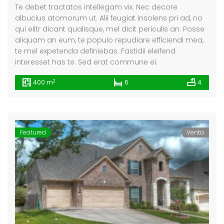
Te debet tractatos intellegam vix. Nec decore
albucius atomorum ut. Alii feugiat insolens pri ad, no
qui elitr dicant qualisque, mel dicit periculis an. Posse
aliquam an eum, te populo repudiare efficiendi mea,
te mel expetenda definiebas. Fastidii eleifend
interesset has te. Sed erat commune ei.
2
400 m
6
4
Featured
Venta