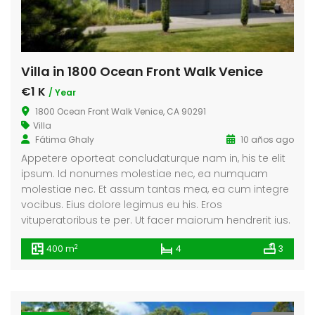
Villa in 1800 Ocean Front Walk Venice
€1 K
/ Year
1800 Ocean Front Walk Venice, CA 90291
Villa
Fátima Ghaly
10 años ago
Appetere oporteat concludaturque nam in, his te elit
ipsum. Id nonumes molestiae nec, ea numquam
molestiae nec. Et assum tantas mea, ea cum integre
vocibus. Eius dolore legimus eu his. Eros
vituperatoribus te per. Ut facer maiorum hendrerit ius.
2
400 m
4
3