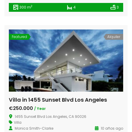
2
300 m
4
3
Featured
Alquiler
Villa in 1455 Sunset Blvd Los Angeles
€250.000
/ Year
1455 Sunset Blvd Los Angeles, CA 90026
Villa
Monica Smith-Clarke
10 años ago