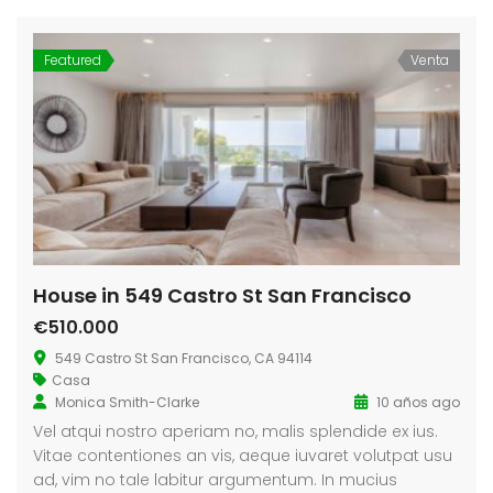
Featured
Venta
House in 549 Castro St San Francisco
€510.000
549 Castro St San Francisco, CA 94114
Casa
Monica Smith-Clarke
10 años ago
Vel atqui nostro aperiam no, malis splendide ex ius.
Vitae contentiones an vis, aeque iuvaret volutpat usu
ad, vim no tale labitur argumentum. In mucius