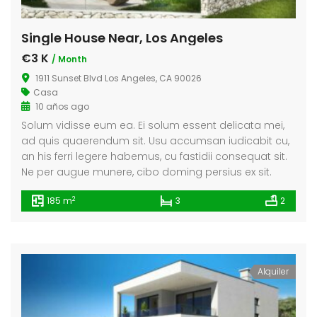
Single House Near, Los Angeles
€3 K
/ Month
1911 Sunset Blvd Los Angeles, CA 90026
Casa
10 años ago
Solum vidisse eum ea. Ei solum essent delicata mei,
ad quis quaerendum sit. Usu accumsan iudicabit cu,
an his ferri legere habemus, cu fastidii consequat sit.
Ne per augue munere, cibo doming persius ex sit.
2
185 m
3
2
Alquiler