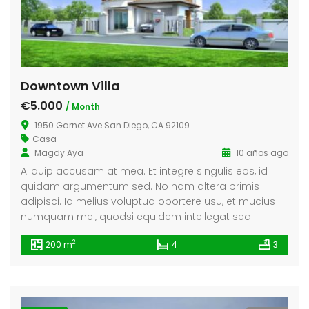
Downtown Villa
€5.000
/ Month
1950 Garnet Ave San Diego, CA 92109
Casa
Magdy Aya
10 años ago
Aliquip accusam at mea. Et integre singulis eos, id
quidam argumentum sed. No nam altera primis
adipisci. Id melius voluptua oportere usu, et mucius
numquam mel, quodsi equidem intellegat sea.
2
200 m
4
3