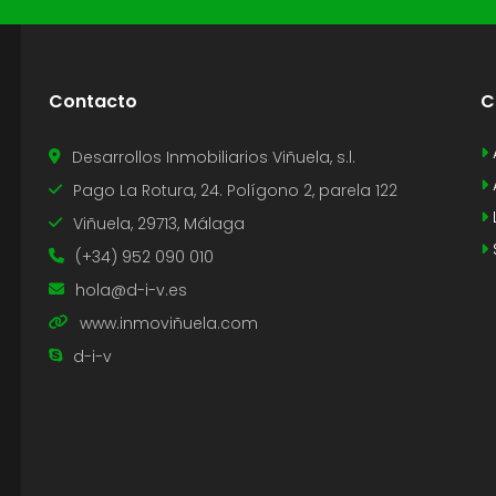
Contacto
C
Desarrollos Inmobiliarios Viñuela, s.l.
Pago La Rotura, 24. Polígono 2, parela 122
Viñuela, 29713, Málaga
(+34) 952 090 010
hola@d-i-v.es
www.inmoviñuela.com
d-i-v