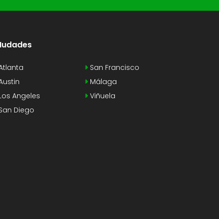
Iudades
Atlanta
San Francisco
Austin
Málaga
Los Angeles
Viñuela
San Diego