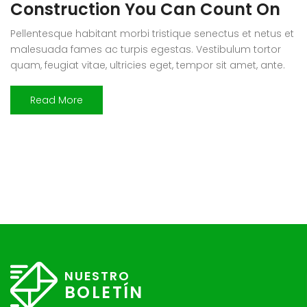
Construction You Can Count On
Pellentesque habitant morbi tristique senectus et netus et
malesuada fames ac turpis egestas. Vestibulum tortor
quam, feugiat vitae, ultricies eget, tempor sit amet, ante.
Donec eu libero sit amet quam egestas semper. Aenean
ultricies mi vitae est. Mauris placerat eleifend leo. Quisque
Read More
sit amet est et sapien ullamcorper pharetra. Vestibulum
erat wisi, condimentum sed, commodo […]
NUESTRO
BOLETÍN