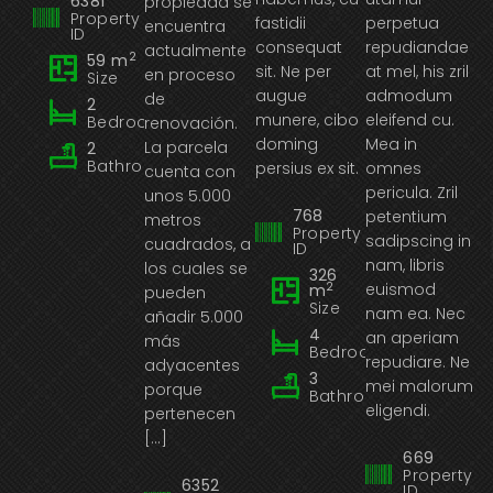
6381
propiedad se
Property
fastidii
perpetua
t
encuentra
ID
consequat
repudiandae
sp
actualmente
2
59 m
sit. Ne per
at mel, his zril
E
en proceso
Size
augue
admodum
d
de
2
munere, cibo
eleifend cu.
re
Bedrooms
renovación.
doming
Mea in
a
La parcela
2
Bathrooms
persius ex sit.
omnes
a
cuenta con
pericula. Zril
e
unos 5.000
768
petentium
e
metros
Property
sadipscing in
u
cuadrados, a
ID
nam, libris
a
los cuales se
326
2
euismod
S
m
pueden
Size
nam ea. Nec
e
añadir 5.000
4
an aperiam
sit
más
Bedrooms
repudiare. Ne
adyacentes
3
mei malorum
porque
Bathrooms
eligendi.
pertenecen
[…]
669
Property
6352
ID