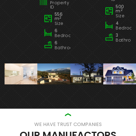
Property
500
ID
2
m
556
Size
2
m
4
Size
Bedroo
6
3
Bedrooms
Bathroo
6
Bathrooms
WE HAVE TRUST COMPANIES
OUR MANUFACTORS