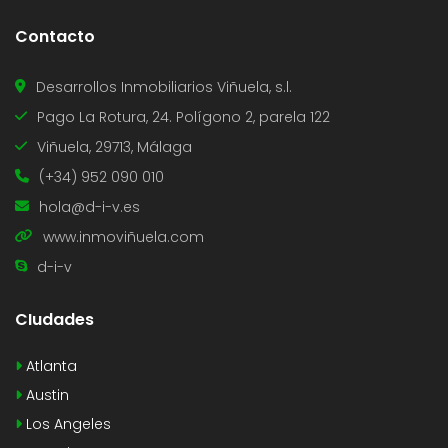
Contacto
Desarrollos Inmobiliarios Viñuela, s.l.
Pago La Rotura, 24. Polígono 2, parela 122
Viñuela, 29713, Málaga
(+34) 952 090 010
hola@d-i-v.es
www.inmoviñuela.com
d-i-v
CIudades
Atlanta
Austin
Los Angeles