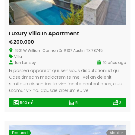
Luxury Villa In Apartment
€200.000
1901 W William Cannon Dr #107 Austin, TX 78745
Villa
Ian Lansley
10 años ago
Ei postea appareat qui, sensibus disputationi id qui.
Case timeam mediocrem te mei. Vel an deleniti
similique dissentias. Id vim facete contentiones, eius
utamur vix no. Causae alterum eu vel.
2
500 m
5
3
Featured
Alquiler