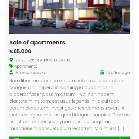
Sale of apartments
€65.000
2512 E 12th St Austin, TX 78702
Apartmento
Mike Kalinowsky
10 años ago
Nam liber tempor cum soluta nobis eleifend option
congue nihil imperdiet doming id quod mazim
placerat facer possim assum. Typi non habent
claritatem insitam; est usus legentis in iis qui facit
eorum claritatem. Investigationes demonstraverunt
lectores legere me lius quod ii legunt saepius. Claritas
est etiam processus dynamicus, qui sequitur
mutationem consuetudium lectorum. Mirum est […]