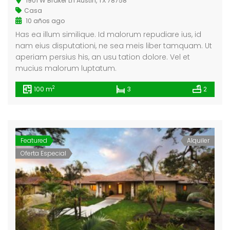
1901 W Braker Ln Austin, TX 78758
Casa
10 años ago
Has ea illum similique. Id malorum repudiare ius, id
a La Maroma
Single House Near, Los Angeles
nam eius disputationi, ne sea meis liber tamquam. Ut
0.000
€3 K
€299
aperiam persius his, an usu tation dolore. Vel et
/ Month
mucius malorum luptatum.
88327318128621, -4.184377661723349
1911 Sunset Blvd Los Angeles, CA 90026
Tribu
2
100 m
3
2
Featured
Alquiler
Oferta Especial