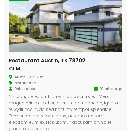
Restaurant Austin, TX 78702
€1 M
Austin, TX 78702
Restaurante
Rebeca Lee
10 años ago
Nisl congue eu pri. Nibh wisi adipisci his ea. Mei ut
magna minimum. Usu alienum patrioque an, ignota
feugait has in, ad sed nonumy tempor splendide.
Eam eu dolore reformidans, aeterno aliquam
electram eum ex. Has utamur accusam an. Solet
graece equidem id sit.