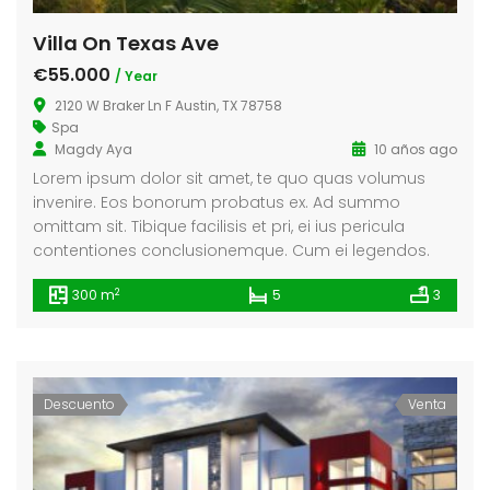
Villa On Texas Ave
€55.000
/ Year
2120 W Braker Ln F Austin, TX 78758
Spa
Magdy Aya
10 años ago
Lorem ipsum dolor sit amet, te quo quas volumus
invenire. Eos bonorum probatus ex. Ad summo
omittam sit. Tibique facilisis et pri, ei ius pericula
contentiones conclusionemque. Cum ei legendos.
2
300 m
5
3
Descuento
Venta