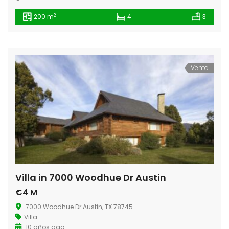
2
200 m
4
3
Venta
Villa in 7000 Woodhue Dr Austin
€4 M
7000 Woodhue Dr Austin, TX 78745
Villa
10 años ago