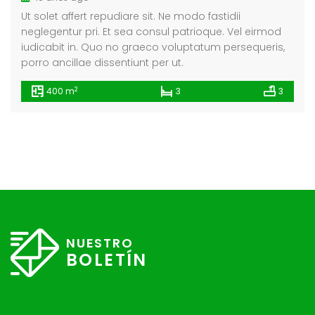
Ut solet affert repudiare sit. Ne modo fastidii
neglegentur pri. Et sea consul patrioque. Vel eirmod
iudicabit in. Quo no graeco voluptatum persequeris,
porro ancillae dissentiunt per ut.
2
400 m
3
3
NUESTRO
BOLETÍN