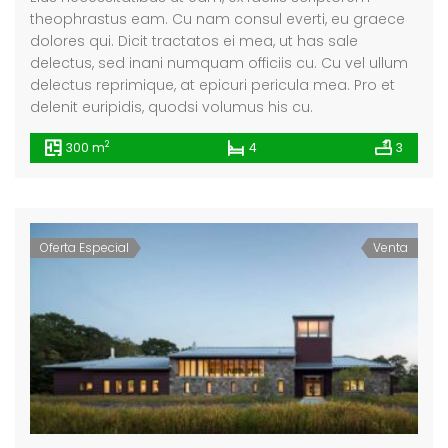
theophrastus eam. Cu nam consul everti, eu graece
dolores qui. Dicit tractatos ei mea, ut has sale
delectus, sed inani numquam officiis cu. Cu vel ullum
delectus reprimique, at epicuri pericula mea. Pro et
delenit euripidis, quodsi volumus his cu.
2
300 m
4
3
Oferta Especial
Venta