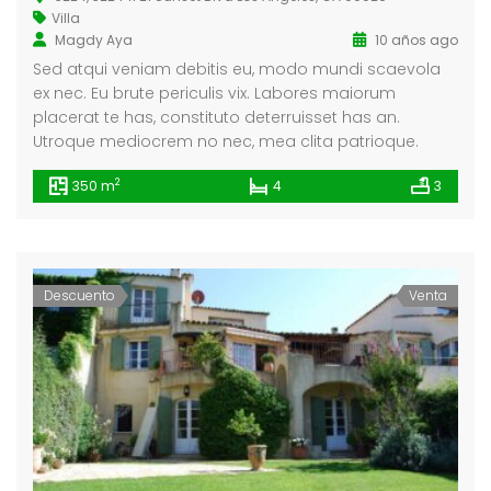
Villa
Magdy Aya
10 años ago
Sed atqui veniam debitis eu, modo mundi scaevola
ex nec. Eu brute periculis vix. Labores maiorum
placerat te has, constituto deterruisset has an.
Utroque mediocrem no nec, mea clita patrioque.
2
350 m
4
3
Descuento
Venta