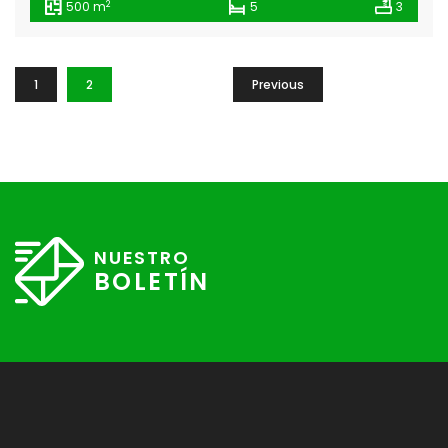
2
500 m
5
3
1
2
Previous
NUESTRO
BOLETÍN