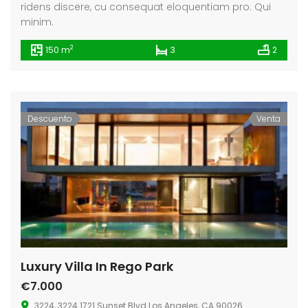
ridens discere, cu consequat eloquentiam pro. Qui
minim.
2
150 m
3
2
Descuento
Venta
Luxury Villa In Rego Park
€7.000
3224, 3224 1721 Sunset Blvd Los Angeles, CA 90026