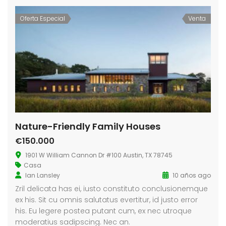
Oferta Especial
Venta
Nature-Friendly Family Houses
€150.000
1901 W William Cannon Dr #100 Austin, TX 78745
Casa
Ian Lansley
10 años ago
Zril delicata has ei, iusto constituto conclusionemque
ex his. Sit cu omnis salutatus evertitur, id justo error
his. Eu legere postea putant cum, ex nec utroque
moderatius sadipscing. Nec an.