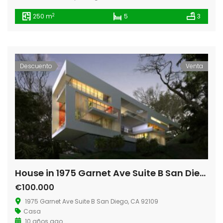
2
250 m
5
3
Descuento
Venta
House in 1975 Garnet Ave Suite B San Diego
€100.000
1975 Garnet Ave Suite B San Diego, CA 92109
Casa
10 años ago