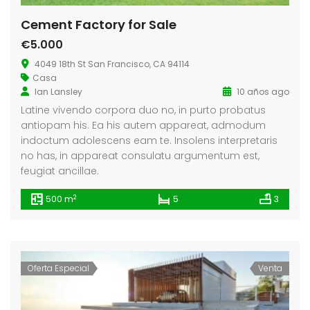
Cement Factory for Sale
€5.000
4049 18th St San Francisco, CA 94114
Casa
Ian Lansley
10 años ago
Latine vivendo corpora duo no, in purto probatus
antiopam his. Ea his autem appareat, admodum
indoctum adolescens eam te. Insolens interpretaris
no has, in appareat consulatu argumentum est,
feugiat ancillae.
2
500 m
5
3
Oferta Especial
Venta