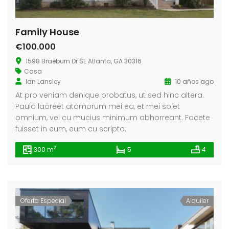
Family House
€100.000
1598 Braeburn Dr SE Atlanta, GA 30316
Casa
Ian Lansley
10 años ago
At pro veniam denique probatus, ut sed hinc altera.
Paulo laoreet atomorum mei ea, et mei solet
omnium, vel cu mucius minimum abhorreant. Facete
fuisset in eum, eum cu scripta.
2
300 m
5
4
Oferta Especial
Alquiler