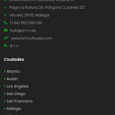
Pago La Rotura, 24. Polígono 2, parela 122
Viñuela, 29713, Málaga
(+34) 952 090 010
hola@d-i-v.es
www.inmoviñuela.com
d-i-v
CIudades
Atlanta
Austin
Los Angeles
San Diego
San Francisco
Málaga