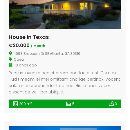
House in Texas
€20.000
/ Month
1598 Braeburn Dr SE Atlanta, GA 30316
Casa
10 años ago
Persius invenire nec ei, errem ancillae et est. Cum ex
illud timeam, ei mei omittam ancillae pertinax. Vocent
salutandi reprehendunt ea nec. His id quot vocent
dissentias, vel liber ubique.
2
200 m
5
3