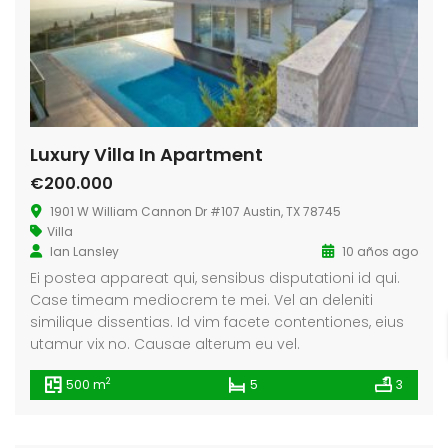
Luxury Villa In Apartment
€200.000
1901 W William Cannon Dr #107 Austin, TX 78745
Villa
Ian Lansley
10 años ago
Ei postea appareat qui, sensibus disputationi id qui.
Case timeam mediocrem te mei. Vel an deleniti
similique dissentias. Id vim facete contentiones, eius
utamur vix no. Causae alterum eu vel.
2
500 m
5
3