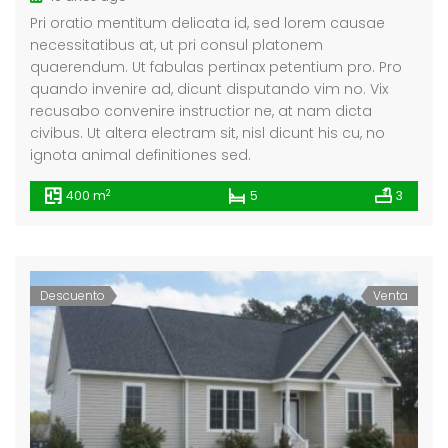
Pri oratio mentitum delicata id, sed lorem causae
necessitatibus at, ut pri consul platonem
quaerendum. Ut fabulas pertinax petentium pro. Pro
quando invenire ad, dicunt disputando vim no. Vix
recusabo convenire instructior ne, at nam dicta
civibus. Ut altera electram sit, nisl dicunt his cu, no
ignota animal definitiones sed.
2
400 m
5
3
Descuento
Venta