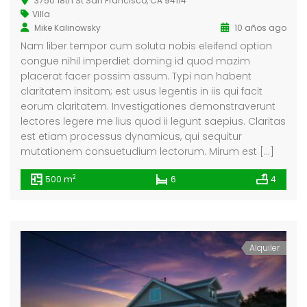
3750 18th St San Francisco, CA 94114
Villa
Mike Kalinowsky
10 años ago
Nam liber tempor cum soluta nobis eleifend option
a La Maroma
Single House Near, Los Angeles
congue nihil imperdiet doming id quod mazim
0.000
€3 K
€299
placerat facer possim assum. Typi non habent
/ Month
claritatem insitam; est usus legentis in iis qui facit
88327318128621, -4.184377661723349
1911 Sunset Blvd Los Angeles, CA 90026
Tribu
eorum claritatem. Investigationes demonstraverunt
lectores legere me lius quod ii legunt saepius. Claritas
est etiam processus dynamicus, qui sequitur
mutationem consuetudium lectorum. Mirum est […]
2
500 m
6
4
Alquiler