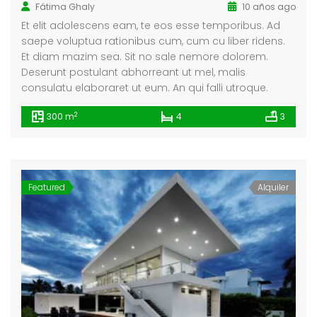
Fátima Ghaly
10 años ago
Et elit adolescens eam, te eos esse temporibus. Ad
saepe voluptua rationibus cum, cum cu liber ridens.
Et diam mazim sea. Sit no sale nemore dolorem.
Deserunt postulant abhorreant ut mel, malis
consulatu elaboraret ut eum. An qui falli utroque.
2
300 m
4
3
Featured
Alquiler