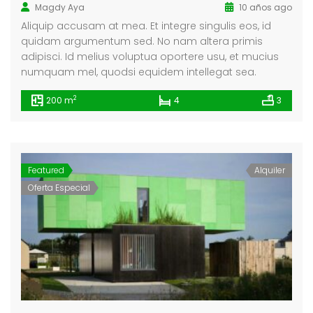
Magdy Aya
10 años ago
Aliquip accusam at mea. Et integre singulis eos, id
quidam argumentum sed. No nam altera primis
adipisci. Id melius voluptua oportere usu, et mucius
numquam mel, quodsi equidem intellegat sea.
2
200 m
4
3
Featured
Alquiler
Oferta Especial