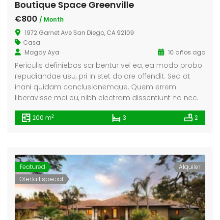
Boutique Space Greenville
€800
/ Month
1972 Garnet Ave San Diego, CA 92109
Casa
Magdy Aya
10 años ago
Periculis definiebas scribentur vel ea, ea modo probo
repudiandae usu, pri in stet dolore offendit. Sed at
inani quidam conclusionemque. Quem errem
liberavisse mei eu, nibh electram dissentiunt no nec.
2
200 m
3
2
Featured
Alquiler
Oferta Especial