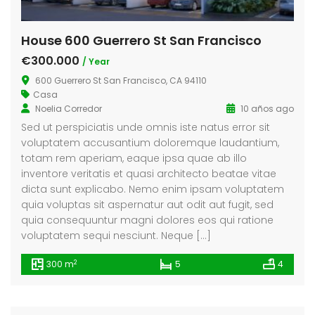
House 600 Guerrero St San Francisco
€300.000
/ Year
600 Guerrero St San Francisco, CA 94110
Casa
Noelia Corredor
10 años ago
Sed ut perspiciatis unde omnis iste natus error sit
voluptatem accusantium doloremque laudantium,
totam rem aperiam, eaque ipsa quae ab illo
inventore veritatis et quasi architecto beatae vitae
dicta sunt explicabo. Nemo enim ipsam voluptatem
quia voluptas sit aspernatur aut odit aut fugit, sed
quia consequuntur magni dolores eos qui ratione
voluptatem sequi nesciunt. Neque […]
2
300 m
5
4