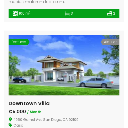
mucius malorum luptatum.
2
100 m
3
2
Featured
Alquiler
Downtown Villa
€5.000
/ Month
1950 Garnet Ave San Diego, CA 92109
Casa