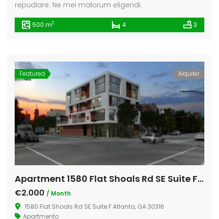
repudiare. Ne mei malorum eligendi.
2
500 m
4
3
Featured
Alquiler
Apartment 1580 Flat Shoals Rd SE Suite F Atlanta
€2.000
/ Month
1580 Flat Shoals Rd SE Suite F Atlanta, GA 30316
Apartmento