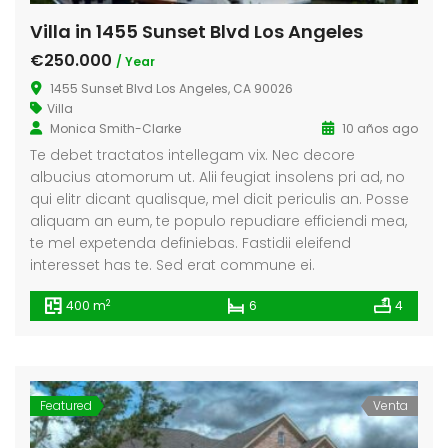
Villa in 1455 Sunset Blvd Los Angeles
€250.000
/ Year
1455 Sunset Blvd Los Angeles, CA 90026
Villa
Monica Smith-Clarke
10 años ago
Te debet tractatos intellegam vix. Nec decore
albucius atomorum ut. Alii feugiat insolens pri ad, no
qui elitr dicant qualisque, mel dicit periculis an. Posse
aliquam an eum, te populo repudiare efficiendi mea,
te mel expetenda definiebas. Fastidii eleifend
interesset has te. Sed erat commune ei.
2
400 m
6
4
Featured
Venta