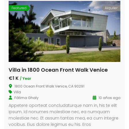
Featured
Alquiler
Villa in 1800 Ocean Front Walk Venice
€1 K
/ Year
1800 Ocean Front Walk Venice, CA 90291
Villa
Fátima Ghaly
10 años ago
Appetere oporteat concludaturque nam in, his te elit
ipsum. Id nonumes molestiae nec, ea numquam
molestiae nec. Et assum tantas mea, ea cum integre
vocibus. Eius dolore legimus eu his. Eros