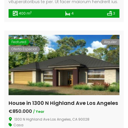
vituperatoribus te per. Ut facer maiorum hendrerit ius.
2
400 m
4
3
Featured
Alquiler
Oferta Especial
House in 1300 N Highland Ave Los Angeles
€850.000
/ Year
1300 N Highland Ave Los Angeles, CA 90028
Casa