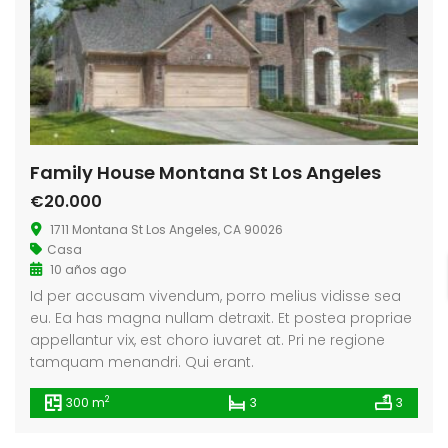
Family House Montana St Los Angeles
€20.000
1711 Montana St Los Angeles, CA 90026
Casa
10 años ago
Id per accusam vivendum, porro melius vidisse sea
eu. Ea has magna nullam detraxit. Et postea propriae
appellantur vix, est choro iuvaret at. Pri ne regione
tamquam menandri. Qui erant.
2
300 m
3
3