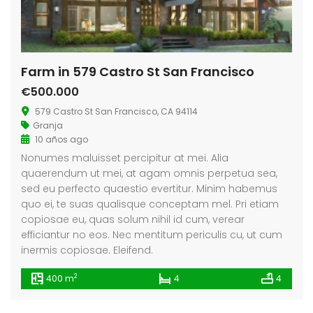
Farm in 579 Castro St San Francisco
€500.000
579 Castro St San Francisco, CA 94114
Granja
10 años ago
Nonumes maluisset percipitur at mei. Alia
quaerendum ut mei, at agam omnis perpetua sea,
sed eu perfecto quaestio evertitur. Minim habemus
quo ei, te suas qualisque conceptam mel. Pri etiam
copiosae eu, quas solum nihil id cum, verear
efficiantur no eos. Nec mentitum periculis cu, ut cum
inermis copiosae. Eleifend.
2
400 m
4
4