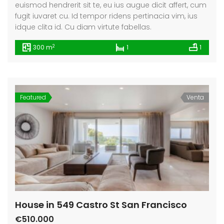
euismod hendrerit sit te, eu ius augue dicit affert, cum
fugit iuvaret cu. Id tempor ridens pertinacia vim, ius
idque clita id. Cu diam virtute fabellas.
2
300 m
1
1
Featured
Venta
House in 549 Castro St San Francisco
€510.000