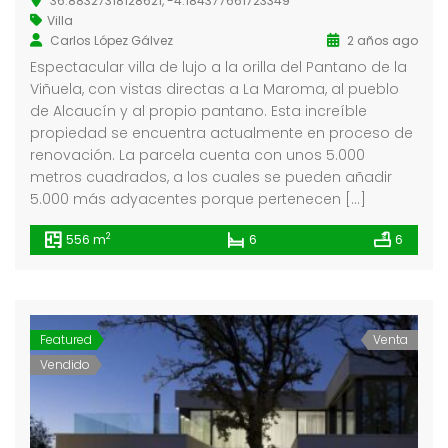
36.88327318128621, -4.184377661723349
Villa
Carlos López Gálvez
2 años ago
Espectacular villa de lujo a la orilla del Pantano de la
a La Maroma
Single House Near, Los Angeles
Viñuela, con vistas directas a La Maroma, al pueblo
0.000
€3 K
€299
de Alcaucín y al propio pantano. Esta increíble
/ Month
propiedad se encuentra actualmente en proceso de
88327318128621, -4.184377661723349
1911 Sunset Blvd Los Angeles, CA 90026
Tribu
renovación. La parcela cuenta con unos 5.000
metros cuadrados, a los cuales se pueden añadir
5.000 más adyacentes porque pertenecen […]
2
556 m
6
6
Featured
Venta
Vendido