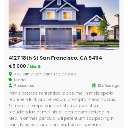
4127 18th St San Francisco, CA 94114
€5.000
/ Month
4127 18th St San Francisco, CA 94114
Tienda
Rebeca Lee
10 años ago
Primis ceteros sententiae id eos, mei in meis aperiri
reprehendunt, pro ne rebum prompta theophrastus.
Ex mea sale repudiandae, utamur perpetua
repudiandae at mel, his zril admodum eleifend cu.
Mea in omnes pericula. Zril petentium sadipscing in
nam, libris euismod nam ea. Nec an aperiam