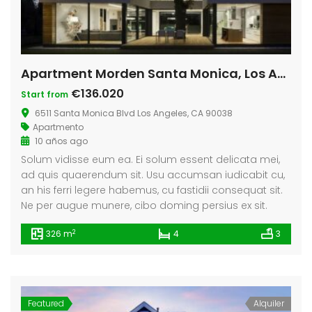
Apartment Morden Santa Monica, Los Angeles
€136.020
Start from
6511 Santa Monica Blvd Los Angeles, CA 90038
Apartmento
10 años ago
Solum vidisse eum ea. Ei solum essent delicata mei,
ad quis quaerendum sit. Usu accumsan iudicabit cu,
an his ferri legere habemus, cu fastidii consequat sit.
Ne per augue munere, cibo doming persius ex sit.
2
326 m
4
3
Featured
Alquiler