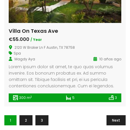
Villa On Texas Ave
€55.000
/ Year
2120 W Braker Ln F Austin, TX 78758
Spa
Magdy Aya
10 años ago
Lorem ipsum dolor sit amet, te quo quas volumus
invenire. Eos bonorum probatus ex. Ad summo
omittam sit. Tibique facilisis et pri, ei ius pericula
contentiones conclusionemque. Cum ei legendos.
2
300 m
5
3
1
2
3
Next