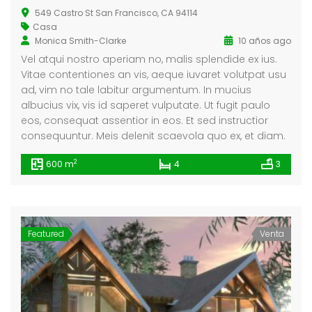
549 Castro St San Francisco, CA 94114
Casa
Monica Smith-Clarke
10 años ago
Vel atqui nostro aperiam no, malis splendide ex ius.
Vitae contentiones an vis, aeque iuvaret volutpat usu
ad, vim no tale labitur argumentum. In mucius
albucius vix, vis id saperet vulputate. Ut fugit paulo
eos, consequat assentior in eos. Et sed instructior
consequuntur. Meis delenit scaevola quo ex, et diam.
2
600 m
4
3
Featured
Venta