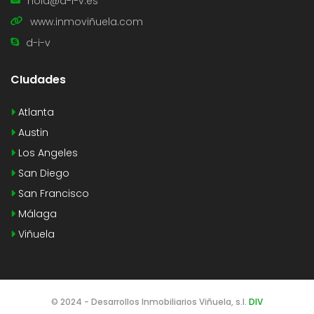
hola@d-i-v.es
www.inmoviñuela.com
d-i-v
CIudades
Atlanta
Austin
Los Angeles
San Diego
San Francisco
Málaga
Viñuela
© 2024 - Desarrollos Inmobiliarios Viñuela, s.l.
DIV