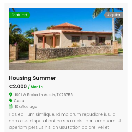
Featured
Alquiler
Housing Summer
€2.000
/ Month
1901 W Braker Ln Austin, TX 78758
Casa
10 años ago
Has ea illum similique. Id malorum repudiare ius, id
nam eius disputationi, ne sea meis liber tamquam. Ut
aperiam persius his, an usu tation dolore. Vel et