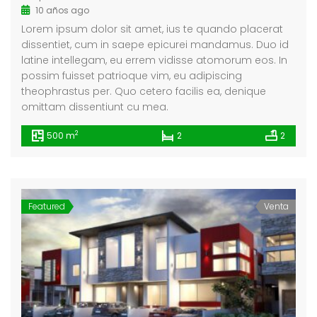
10 años ago
Lorem ipsum dolor sit amet, ius te quando placerat
dissentiet, cum in saepe epicurei mandamus. Duo id
latine intellegam, eu errem vidisse atomorum eos. In
possim fuisset patrioque vim, eu adipiscing
theophrastus per. Quo cetero facilis ea, denique
omittam dissentiunt cu mea.
2
500 m
2
2
Featured
Venta