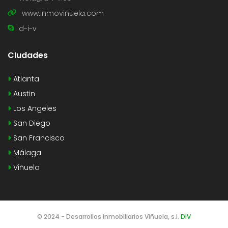
www.inmoviñuela.com
d-i-v
CIudades
Atlanta
Austin
Los Angeles
San Diego
San Francisco
Málaga
Viñuela
© 2024 - Desarrollos Inmobiliarios Viñuela, s.l.
DIV