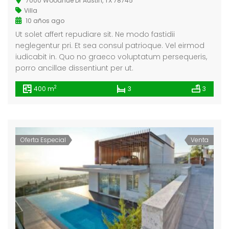
7000 Woodhue Dr Austin, TX 78745
Villa
10 años ago
Ut solet affert repudiare sit. Ne modo fastidii
a La Maroma
Single House Near, Los Angeles
neglegentur pri. Et sea consul patrioque. Vel eirmod
0.000
€3 K
€299
iudicabit in. Quo no graeco voluptatum persequeris,
/ Month
porro ancillae dissentiunt per ut.
88327318128621, -4.184377661723349
1911 Sunset Blvd Los Angeles, CA 90026
Tribu
2
400 m
3
3
Oferta Especial
Venta