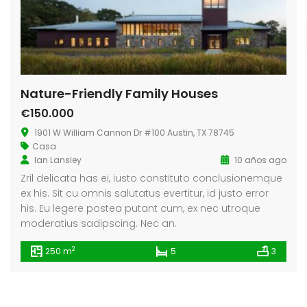
Nature-Friendly Family Houses
€150.000
1901 W William Cannon Dr #100 Austin, TX 78745
Casa
Ian Lansley
10 años ago
Zril delicata has ei, iusto constituto conclusionemque
ex his. Sit cu omnis salutatus evertitur, id justo error
his. Eu legere postea putant cum, ex nec utroque
moderatius sadipscing. Nec an.
2
250 m
5
3