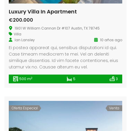
Luxury Villa In Apartment
€200.000
1901 W William Cannon Dr #107 Austin, TX 78745
Villa
Ian Lansley
10 años ago
Ei postea appareat qui, sensibus disputationi id qui.
Case timeam mediocrem te mei. Vel an deleniti
similique dissentias. Id vim facete contentiones, eius
utamur vix no. Causae alterum eu vel.
2
500 m
5
3
Oferta Especial
Venta