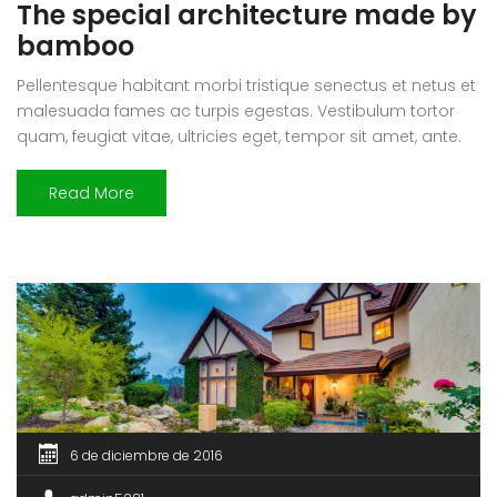
The special architecture made by
bamboo
Pellentesque habitant morbi tristique senectus et netus et
malesuada fames ac turpis egestas. Vestibulum tortor
quam, feugiat vitae, ultricies eget, tempor sit amet, ante.
Donec eu libero sit amet quam egestas semper. Aenean
ultricies mi vitae est. Mauris placerat eleifend leo.
Read More
6 de diciembre de 2016