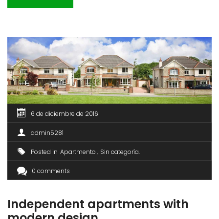
sit amet est et sapien ullamcorper pharetra. Vestibulum
erat wisi, condimentum sed, commodo […]
6 de diciembre de 2016
admin5281
Posted in
Apartmento
Sin categoría
0 comments
Independent apartments with
modern design