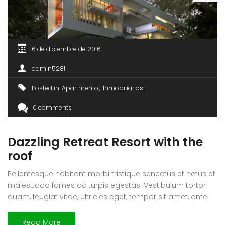
6 de diciembre de 2016
admin5281
Posted in
Apartmento
Inmobiliarias
0 comments
Dazzling Retreat Resort with the
roof
Pellentesque habitant morbi tristique senectus et netus et
malesuada fames ac turpis egestas. Vestibulum tortor
quam, feugiat vitae, ultricies eget, tempor sit amet, ante.
Donec eu libero sit amet quam egestas semper. Aenean
ultricies mi vitae est. Mauris placerat eleifend leo. Quisque
Read More