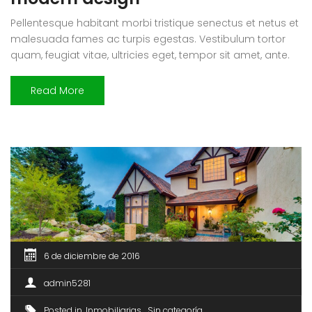
Pellentesque habitant morbi tristique senectus et netus et
malesuada fames ac turpis egestas. Vestibulum tortor
quam, feugiat vitae, ultricies eget, tempor sit amet, ante.
Donec eu libero sit amet quam egestas semper. Aenean
ultricies mi vitae est. Mauris placerat eleifend leo. Quisque
Read More
sit amet est et sapien ullamcorper pharetra. Vestibulum
erat wisi, condimentum sed, commodo […]
6 de diciembre de 2016
admin5281
Posted in
Inmobiliarias
Sin categoría