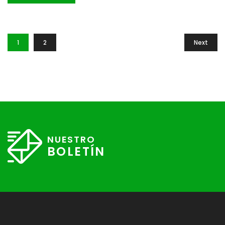
sit amet est et sapien ullamcorper pharetra. Vestibulum
erat wisi, condimentum sed, commodo […]
1
2
Next
NUESTRO
BOLETÍN