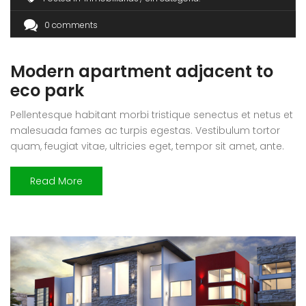
0 comments
Modern apartment adjacent to
eco park
Pellentesque habitant morbi tristique senectus et netus et
malesuada fames ac turpis egestas. Vestibulum tortor
quam, feugiat vitae, ultricies eget, tempor sit amet, ante.
Donec eu libero sit amet quam egestas semper. Aenean
ultricies mi vitae est. Mauris placerat eleifend leo. Quisque
Read More
sit amet est et sapien ullamcorper pharetra. Vestibulum
erat wisi, condimentum sed, commodo […]