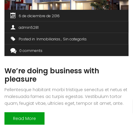
6 de diciembre de 2016
admin5281
Posted in
Inmobiliarias
Sin categoría
0 comments
We’re doing business with
pleasure
Pellentesque habitant morbi tristique senectus et netus et
malesuada fames ac turpis egestas. Vestibulum tortor
quam, feugiat vitae, ultricies eget, tempor sit amet, ante.
Donec eu libero sit amet quam egestas semper. Aenean
ultricies mi vitae est. Mauris placerat eleifend leo. Quisque
Read More
sit amet est et sapien ullamcorper pharetra. Vestibulum
erat wisi, condimentum sed, commodo […]