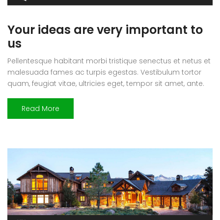
Your ideas are very important to
us
Pellentesque habitant morbi tristique senectus et netus et
malesuada fames ac turpis egestas. Vestibulum tortor
quam, feugiat vitae, ultricies eget, tempor sit amet, ante.
Donec eu libero sit amet quam egestas semper. Aenean
ultricies mi vitae est. Mauris placerat eleifend leo. Quisque
Read More
sit amet est et sapien ullamcorper pharetra. Vestibulum
erat wisi, condimentum sed, commodo […]