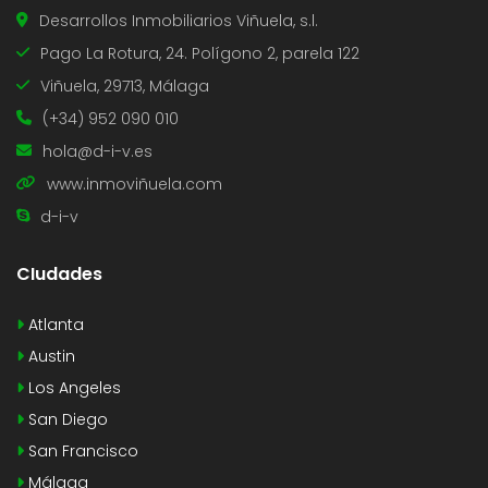
Desarrollos Inmobiliarios Viñuela, s.l.
Pago La Rotura, 24. Polígono 2, parela 122
Viñuela, 29713, Málaga
(+34) 952 090 010
hola@d-i-v.es
www.inmoviñuela.com
d-i-v
CIudades
Atlanta
Austin
Los Angeles
San Diego
San Francisco
Málaga