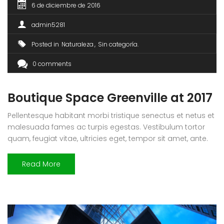
6 de diciembre de 2016
admin5281
Posted in
Naturaleza
Sin categoría
0 comments
Boutique Space Greenville at 2017
Pellentesque habitant morbi tristique senectus et netus et
malesuada fames ac turpis egestas. Vestibulum tortor
quam, feugiat vitae, ultricies eget, tempor sit amet, ante.
Donec eu libero sit amet quam egestas semper. Aenean
ultricies mi vitae est. Mauris placerat eleifend leo. Quisque
Read More
sit amet est et sapien ullamcorper pharetra. Vestibulum
erat wisi, condimentum sed, commodo […]