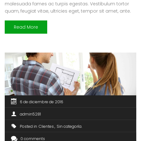
malesuada fames ac turpis egestas. Vestibulum tortor
quam, feugiat vitae, ultricies eget, tempor sit amet, ante.
Donec eu libero sit amet quam egestas semper. Aenean
ultricies mi vitae est. Mauris placerat eleifend leo. Quisque
Read More
sit amet est et sapien ullamcorper pharetra. Vestibulum
erat wisi, condimentum sed, commodo […]
6 de diciembre de 2016
admin5281
Posted in
Clientes
Sin categoría
0 comments