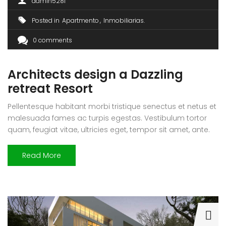
admin5281
Posted in
Apartmento
Inmobiliarias
0 comments
Architects design a Dazzling
retreat Resort
Pellentesque habitant morbi tristique senectus et netus et
malesuada fames ac turpis egestas. Vestibulum tortor
quam, feugiat vitae, ultricies eget, tempor sit amet, ante.
Donec eu libero sit amet quam egestas semper. Aenean
ultricies mi vitae est. Mauris placerat eleifend leo. Quisque
Read More
sit amet est et sapien ullamcorper pharetra. Vestibulum
erat wisi, condimentum sed, commodo […]