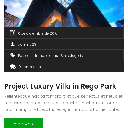
6 de diciembre de 2016
admin5281
Posted in
Inmobiliarias
Sin categoría
0 comments
Project Luxury Villa in Rego Park
Pellentesque habitant morbi tristique senectus et netus et
malesuada fames ac turpis egestas. Vestibulum tortor
quam, feugiat vitae, ultricies eget, tempor sit amet, ante.
Donec eu libero sit amet quam egestas semper. Aenean
ultricies mi vitae est. Mauris placerat eleifend leo. Quisque
Read More