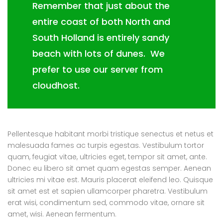
Remember that just about the
entire coast of both North and
South Holland is entirely sandy
beach with lots of dunes. We
prefer to use our server from
cloudhost.
Pellentesque habitant morbi tristique senectus et netus et
malesuada fames ac turpis egestas. Vestibulum tortor
quam, feugiat vitae, ultricies eget, tempor sit amet, ante.
Donec eu libero sit amet quam egestas semper. Aenean
ultricies mi vitae est. Mauris placerat eleifend leo. Quisque
sit amet est et sapien ullamcorper pharetra. Vestibulum
erat wisi, condimentum sed, commodo vitae, ornare sit
amet, wisi. Aenean fermentum.