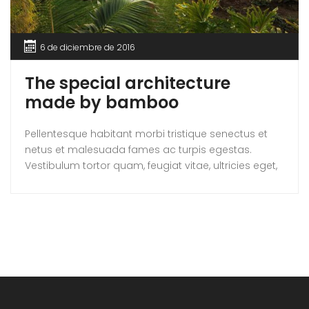
6 de diciembre de 2016
The special architecture
made by bamboo
Pellentesque habitant morbi tristique senectus et
netus et malesuada fames ac turpis egestas.
Vestibulum tortor quam, feugiat vitae, ultricies eget,
tempor sit amet, ante. Donec eu libero sit amet
quam egestas semper. Aenean ultricies mi vitae
est. Mauris placerat eleifend leo.