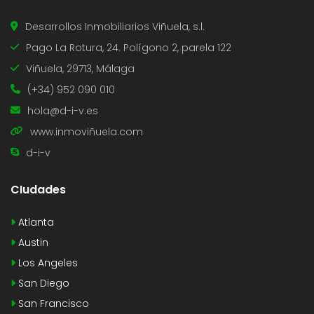
Desarrollos Inmobiliarios Viñuela, s.l.
Pago La Rotura, 24. Polígono 2, parela 122
Viñuela, 29713, Málaga
(+34) 952 090 010
hola@d-i-v.es
www.inmoviñuela.com
d-i-v
CIudades
Atlanta
Austin
Los Angeles
San Diego
San Francisco