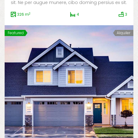
sit. Ne per augue munere, cibo doming persius ex sit.
2
326 m
4
3
Featured
Alquiler