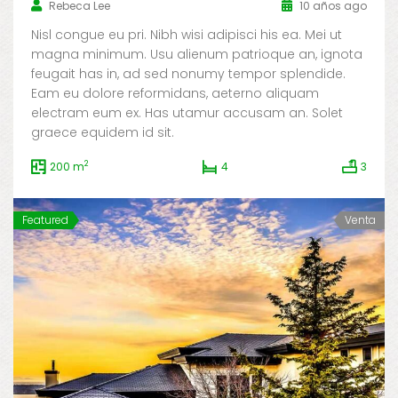
Rebeca Lee
10 años ago
Nisl congue eu pri. Nibh wisi adipisci his ea. Mei ut
magna minimum. Usu alienum patrioque an, ignota
feugait has in, ad sed nonumy tempor splendide.
Eam eu dolore reformidans, aeterno aliquam
electram eum ex. Has utamur accusam an. Solet
graece equidem id sit.
2
200 m
4
3
Featured
Venta