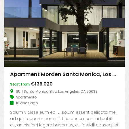
Apartment Morden Santa Monica, Los Angeles
€136.020
Start from
6511 Santa Monica Blvd Los Angeles, CA 90038
Apartmento
10 años ago
Solum vidisse eum ea. Ei solum essent delicata mei,
ad quis quaerendum sit. Usu accumsan iudicabit
cu, an his ferri legere habemus, cu fastidii consequat