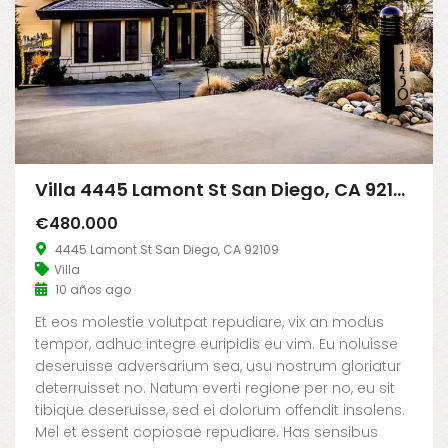
Villa 4445 Lamont St San Diego, CA 92109
€480.000
4445 Lamont St San Diego, CA 92109
Villa
10 años ago
Et eos molestie volutpat repudiare, vix an modus
tempor, adhuc integre euripidis eu vim. Eu noluisse
deseruisse adversarium sea, usu nostrum gloriatur
deterruisset no. Natum everti regione per no, eu sit
tibique deseruisse, sed ei dolorum offendit insolens.
Mel et essent copiosae repudiare. Has sensibus