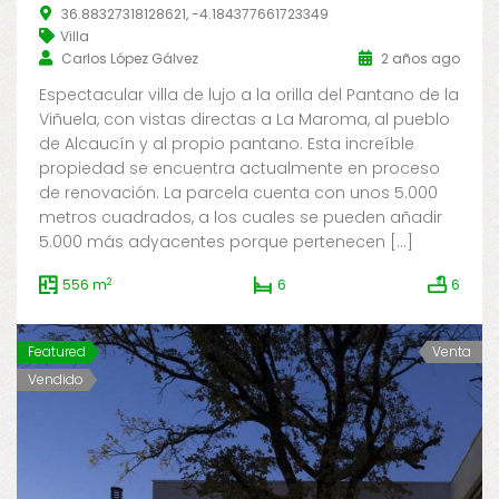
36.88327318128621, -4.184377661723349
Villa
Carlos López Gálvez
2 años ago
Espectacular villa de lujo a la orilla del Pantano de la
Viñuela, con vistas directas a La Maroma, al pueblo
de Alcaucín y al propio pantano. Esta increíble
propiedad se encuentra actualmente en proceso
de renovación. La parcela cuenta con unos 5.000
metros cuadrados, a los cuales se pueden añadir
5.000 más adyacentes porque pertenecen […]
2
556 m
6
6
Featured
Venta
Vendido