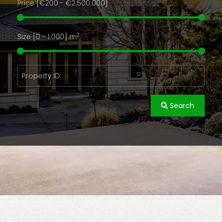
Price [
€200
-
€2.500.000
]
2
Size [
0
-
1.000
] m
Search