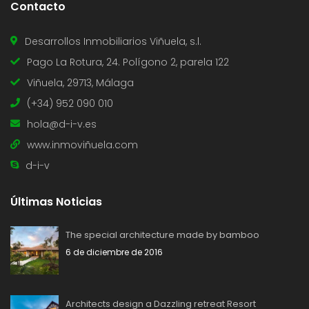
Contacto
Desarrollos Inmobiliarios Viñuela, s.l.
Pago La Rotura, 24. Polígono 2, parela 122
Viñuela, 29713, Málaga
(+34) 952 090 010
hola@d-i-v.es
www.inmoviñuela.com
d-i-v
Últimas Noticias
The special architecture made by bamboo
6 de diciembre de 2016
Architects design a Dazzling retreat Resort