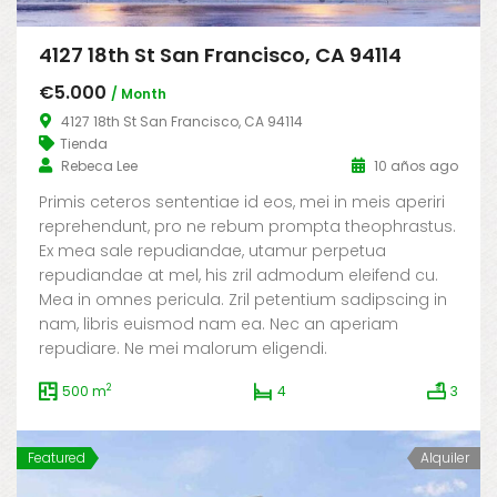
4127 18th St San Francisco, CA 94114
€5.000
/ Month
4127 18th St San Francisco, CA 94114
Tienda
Rebeca Lee
10 años ago
Primis ceteros sententiae id eos, mei in meis aperiri
reprehendunt, pro ne rebum prompta theophrastus.
Ex mea sale repudiandae, utamur perpetua
repudiandae at mel, his zril admodum eleifend cu.
Mea in omnes pericula. Zril petentium sadipscing in
nam, libris euismod nam ea. Nec an aperiam
repudiare. Ne mei malorum eligendi.
2
500 m
4
3
Featured
Alquiler