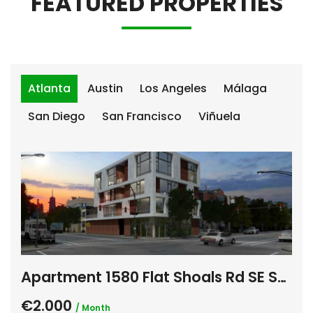
FEATURED PROPERTIES
Atlanta
Austin
Los Angeles
Málaga
San Diego
San Francisco
Viñuela
Apartment 1580 Flat Shoals Rd SE Suite F Atlanta
Vi
€2.000
€5
/ Month